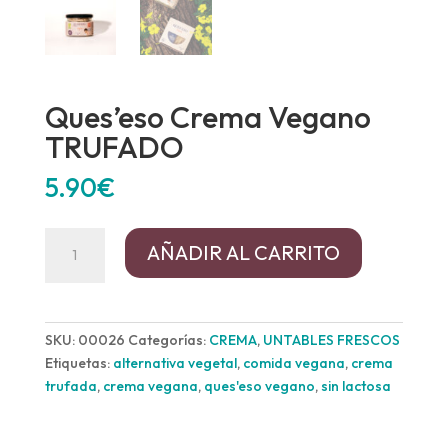
Ques’eso Crema Vegano
TRUFADO
5.90
€
Ques'eso
AÑADIR AL CARRITO
Crema
Vegano
TRUFADO
cantidad
SKU:
00026
Categorías:
CREMA
,
UNTABLES FRESCOS
Etiquetas:
alternativa vegetal
,
comida vegana
,
crema
trufada
,
crema vegana
,
ques'eso vegano
,
sin lactosa