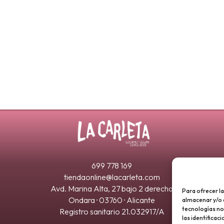
699 778 169
tiendaonline@lacarleta.com
Avd. Marina Alta, 27 bajo 2 derecha
Para ofrecer l
Ondara · 03760 · Alicante
almacenar y/o 
tecnologías n
Registro sanitario 21.032917/A
las identificac