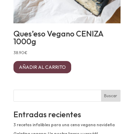
Ques’eso Vegano CENIZA
1000g
38.90
€
AÑADIR AL CARRITO
Buscar
Entradas recientes
3 recetas infalibles para una cena vegana navideña
Gelatina vegana: Un postre ligero y versátil