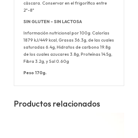
cáscara. Conservar en el frigorífico entre
2º-8º
SIN GLUTEN – SIN LACTOSA
Información nutricional por 100g:
Calorías
1879 kJ/449 kcal, Grasas 36.3g, de las cuales
saturadas 6.4g, Hidratos de carbono 19.8g
de los cuales azucares 3.8g, Proteínas 14.5g,
Fibra 3.2g, y Sal 0.60g
Peso 170g.
Productos relacionados