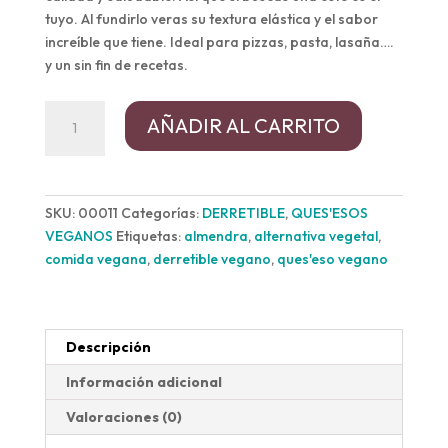
tuyo. Al fundirlo veras su textura elástica y el sabor
increíble que tiene. Ideal para pizzas, pasta, lasaña….
y un sin fin de recetas.
Ques'eso
AÑADIR AL CARRITO
Vegano
DERRETIBLE
cantidad
SKU:
00011
Categorías:
DERRETIBLE
,
QUES'ESOS
VEGANOS
Etiquetas:
almendra
,
alternativa vegetal
,
comida vegana
,
derretible vegano
,
ques'eso vegano
Descripción
Información adicional
Valoraciones (0)