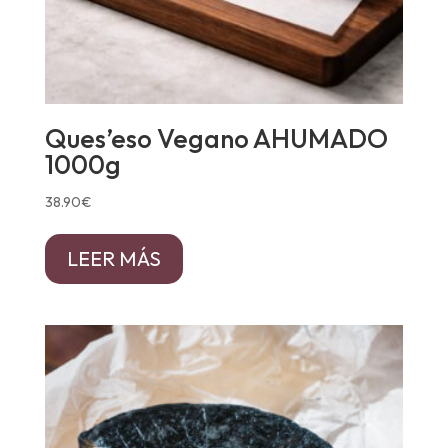
Ques’eso Vegano AHUMADO
1000g
38.90
€
LEER MÁS