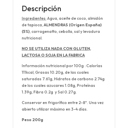
Descripción
Ingredientes:
Agua, aceite de coco, almidón
de tapioca,
ALMENDRAS
(Origen España)
(5%)
, carragenatto, cebolla, sal y levadura
nutricional.
NO SE UTILIZA NADA CON GLUTEN,
LACTOSA O SOJA EN LA FABRICA
Información nutricional por 100g
: Calorías
111kcal, Grasas 10.20g, de las cuales
saturadas 7.61g, Hidratos de carbono 2.74g
de los cuales azucares 1.08g, Proteínas
1.39g, Fibra 0.2g y Sal 0.27g.
Conservar en frigorífico entre 2-8º
. Una vez
abierto utilizar máximo en 3-4 días.
Peso 200g