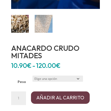
ANACARDO CRUDO
MITADES
Rango
10.90
€
-
120.00
€
de
precios:
desde
Peso
10.90€
hasta
ANACARDO
AÑADIR AL CARRITO
120.00€
CRUDO
MITADES
cantidad