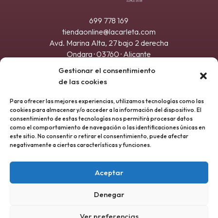
699 778 169
tiendaonline@lacarleta.com
Avd. Marina Alta, 27 bajo 2 derecha
Ondara · 03760 · Alicante
Registro sanitario 21.032917/A
Gestionar el consentimiento
de las cookies
Para ofrecer las mejores experiencias, utilizamos tecnologías como las
cookies para almacenar y/o acceder a la información del dispositivo. El
consentimiento de estas tecnologías nos permitirá procesar datos
como el comportamiento de navegación o las identificaciones únicas en
este sitio. No consentir o retirar el consentimiento, puede afectar
negativamente a ciertas características y funciones.
Aceptar
ENVIAR
Denegar
Política de privacidad
|
Términos y condiciones
|
Accesibilidad |
Política de Venta y
Ver preferencias