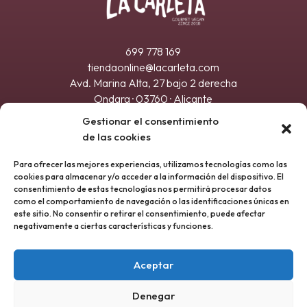
699 778 169
tiendaonline@lacarleta.com
Avd. Marina Alta, 27 bajo 2 derecha
Ondara · 03760 · Alicante
Registro sanitario 21.032917/A
Gestionar el consentimiento
de las cookies
Para ofrecer las mejores experiencias, utilizamos tecnologías como las
cookies para almacenar y/o acceder a la información del dispositivo. El
consentimiento de estas tecnologías nos permitirá procesar datos
como el comportamiento de navegación o las identificaciones únicas en
este sitio. No consentir o retirar el consentimiento, puede afectar
negativamente a ciertas características y funciones.
Aceptar
ENVIAR
Denegar
Política de privacidad
|
Términos y condiciones
|